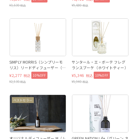
¥
3,630
¥
9,680
税込
税込
SIMPLY MORRIS（シンプリーモ
サンタール・エ・ボーテ フレグ
リス）リードディフューザー（い
ランスブーケ（ホワイトティー）
ちご泥棒）
¥
2,277
¥
5,346
10%OFF
10%OFF
税込
税込
¥
2,530
¥
5,940
税込
税込
ベストセラー
オリジナルディフューザー M（ム
GREEN NATION Life（グリーン ネ