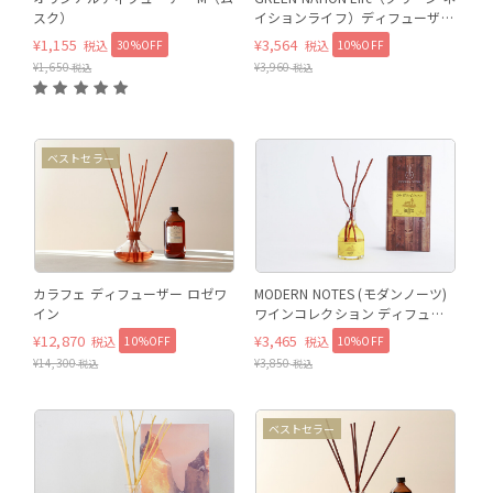
スク）
イションライフ）ディフューザー
（AUSTRALIA / レモンマートル＆
¥
1,155
¥
3,564
30%OFF
10%OFF
税込
税込
パイン）
¥
1,650
¥
3,960
税込
税込
ベストセラー
カラフェ ディフューザー ロゼワ
MODERN NOTES (モダンノーツ)
イン
ワインコレクション ディフュー
ザー レギュラー MIMOSA（ミモ
¥
12,870
¥
3,465
10%OFF
10%OFF
税込
税込
ザ）
¥
14,300
¥
3,850
税込
税込
パロサント
ベストセラー