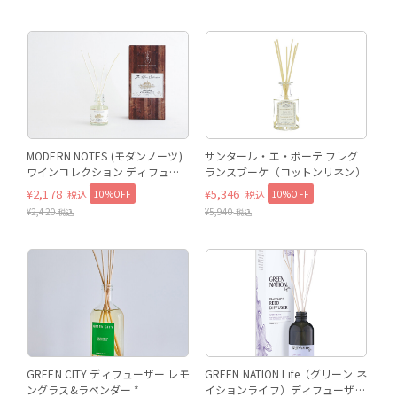
MODERN NOTES (モダンノーツ)
サンタール・エ・ボーテ フレグ
ワインコレクション ディフュー
ランスブーケ（コットンリネン）
ザー ミニ CHAMPAGNE（シャン
¥
2,178
¥
5,346
10%OFF
10%OFF
税込
税込
パン）
¥
2,420
¥
5,940
税込
税込
CONTENT
GREEN CITY ディフューザー レモ
GREEN NATION Life（グリーン ネ
ングラス&ラベンダー *
イションライフ）ディフューザー