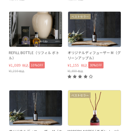
グラス・天然石の単体販売はご
R
ベストセラー
ざいません。
WOLF MOON REFILL BOTTLE
REFILL BOTTLE（リフィル ボト
オリジナルディフューザー M（グ
ル）
リーンアップル）
¥
1,089
¥
1,155
10%OFF
30%OFF
税込
税込
¥
1,210
¥
1,650
税込
税込
ベストセラー