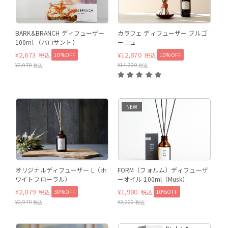
パロサント
BARK&BRANCH ディフューザー
カラフェ ディフューザー ブルゴ
100ml （パロサント）
ーニュ
¥
2,673
¥
12,870
10%OFF
10%OFF
税込
税込
¥
2,970
¥
14,300
税込
税込
NEW
オリジナルディフューザー L（ホ
FORM（フォルム）ディフューザ
ワイトフローラル）
ーオイル 100ml（Musk）
¥
2,079
¥
1,980
30%OFF
10%OFF
税込
税込
¥
2,970
¥
2,200
税込
税込