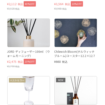
（CONTENT / ブラックベリー＆
¥
2,112
¥
3,564
40%OFF
10%OFF
税込
税込
パチョリ）
¥
3,520
¥
3,960
税込
税込
ウォームモーニング
ウ
ウォームモーニング
JORD ディフューザー100ml （ウ
Chilewich Bloom(チルウィッチ
ォームモーニング）
ブルーム)コースター12.2×12.7
¥
2,475
¥
660
10%OFF
税込
税込
¥
2,750
税込
NEW
ベストセラー