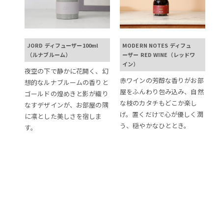
JORD ディフューザー100ml
MODERN NOTES ディフュ
（ルナブルーム）
ーザー RED WINE（レッドワ
イン）
夜空の下で静かに花開く、幻
赤ワインの芳醇な香りがお部
想的なルナブルームの香りと
屋をふんわり包み込み、自然
ゴールドの煌めきと影が織り
な枝のカタチもどこか楽し
なすデザインが、お部屋の隅
げ。置くだけで心が優しく潤
に凛とした美しさを宿しま
う、穏やかなひととき。
す。