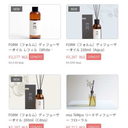
NEW
NEW
FORM（フォルム）ディフューザ
FORM（フォルム）ディフューザ
ーオイル レフィル（White
ーオイル 200ml（Aqua）
Floral）
¥
2,277
¥
3,267
10%OFF
10%OFF
税込
税込
¥
2,530
¥
3,630
税込
税込
NEW
FORM（フォルム）ディフューザ
mio TeMpo リードディフューザ
ーオイル 200ml（Citrus）
ー フローラル
¥
3,267
¥
8,712
10%OFF
10%OFF
税込
税込