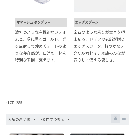
オマージュ タンブラー
エッグスプーン
波打つような有機的なフォル
宝石のような彩りが食卓を弾
ムと、縁に輝くゴールド。光
ませる、ドイツの老舗が贈る
を反射して煌めくアートのよ
エッグスプーン。軽やかなア
うな存在感が、日常の一杯を
クリル素材は、家族みんなが
特別な瞬間に変えます。
安心して使える優しさ。
件数: 289
人気の高い順
48 件ずつ表示