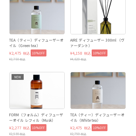
ヴァーダント
TEA（ティー）ディフューザーオ
AIRE ディフューザー 300ml （ヴ
イル（Green tea）
ァーダント）
¥
2,475
¥
4,158
10%OFF
10%OFF
税込
税込
¥
2,750
¥
4,620
税込
税込
NEW
FORM（フォルム）ディフューザ
TEA（ティー）ディフューザーオ
ーオイル レフィル（Musk）
イル（White tea）
¥
2,277
¥
2,475
10%OFF
10%OFF
税込
税込
¥
2,530
¥
2,750
税込
税込