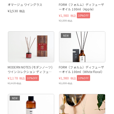
オマージュ ワイングラス
FORM（フォルム）ディフューザ
ーオイル 100ml（Apple）
¥
2,530
税込
¥
1,980
10%OFF
税込
¥
2,200
税込
NEW
MODERN NOTES (モダンノーツ)
FORM（フォルム）ディフューザ
ワインコレクション ディフュー
ーオイル 100ml（White Floral）
ザー ミニ RED WINE（レッドワイ
¥
2,178
¥
1,980
10%OFF
10%OFF
税込
税込
ン）
¥
2,420
¥
2,200
税込
税込
NEW