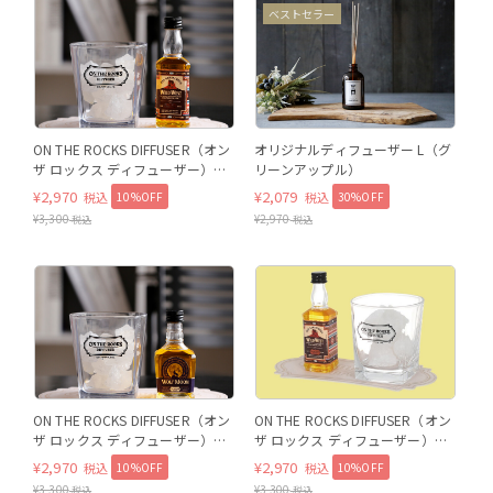
WILD WEST
ベストセラー
WILD WEST
ON THE ROCKS DIFFUSER（オン
オリジナルディフューザー L（グ
ザ ロックス ディフューザー）
リーンアップル）
WILD WEST
¥
2,970
¥
2,079
10%OFF
30%OFF
税込
税込
¥
3,300
¥
2,970
税込
税込
WOLF MOON
WOLF MOON
ON THE ROCKS DIFFUSER（オン
ON THE ROCKS DIFFUSER（オン
ザ ロックス ディフューザー）
ザ ロックス ディフューザー）
WOLF MOON
SNOWY FOREST
¥
2,970
¥
2,970
10%OFF
10%OFF
税込
税込
¥
3,300
¥
3,300
税込
税込