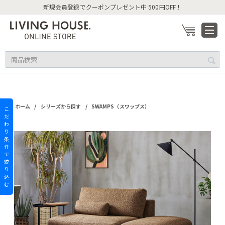
新規会員登録でクーポンプレゼント中 500円OFF！
/
/
ホーム
シリーズから探す
SWAMPS（スワップス）
こ
だ
わ
り
条
件
で
絞
り
込
む