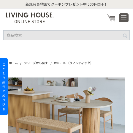
新規会員登録でクーポンプレゼント中 500円OFF！
/
/
ホーム
シリーズから探す
WILLTIC（ウィルティック）
こ
だ
わ
り
条
件
で
絞
り
込
む