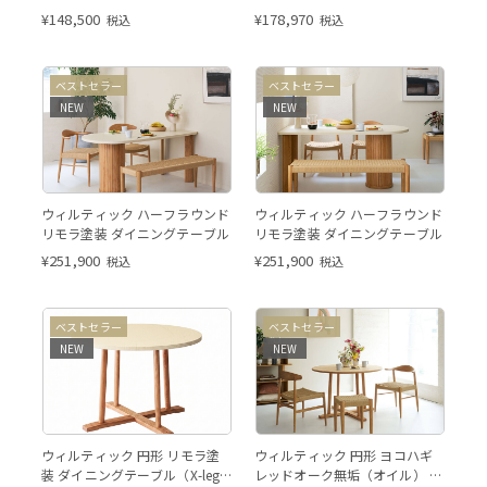
x 奥行80 cm） DGY
x 奥行85 cm） ホワイトオーク
¥
148,500
¥
178,970
税込
税込
ベストセラー
ベストセラー
NEW
NEW
※このページは天板：リモラ塗
※このページは天板：リモラ塗
ウィルティック ハーフラウンド
ウィルティック ハーフラウンド
装アイボリー W1600×D850
装アイボリー W1500×D750
リモラ塗装 ダイニングテーブル
リモラ塗装 ダイニングテーブル
のページとなります。
のページとなります。
¥
251,900
¥
251,900
税込
税込
こちらの画像はマティエラ塗装
こちらの画
ベストセラー
ベストセラー
（アイボリー）となります。
（アイボ
NEW
NEW
天板：リモラ塗装（アイボリ
※このページは天板：レッドオ
ウィルティック 円形 リモラ塗
ウィルティック 円形 ヨコハギ
ー）脚：レッドオークの商品ペ
ーク（オイル） 脚：レッドオ
装 ダイニングテーブル（X-leg
レッドオーク無垢（オイル） ダ
ージとなります。
ーク φ1100のページとなりま