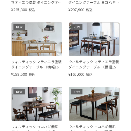
マティエラ塗装 ダイニングテー
ダイニングテーブル ヨコハギ無
ブル（ウォールナット脚）
垢（ ウォールナット）
¥
245,300
¥
207,900
税込
税込
NEW
NEW
このページはW160cmの販売
※このページはW150cmの販
ウィルティック マティエラ塗装
ウィルティック マティエラ塗装
ページです。
売ページです。
ダイニングテーブル （横幅160
ダイニングテーブル （横幅150
x 奥行85 cm） BE
x 奥行85 cm） DGY
¥
159,500
¥
165,000
税込
税込
NEW
NEW
※このページはW140cmの販
※このページはW150cmの販
ウィルティック ヨコハギ無垢
ウィルティック ヨコハギ無垢
売ページです。
売ページです。