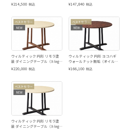
オーク脚）
イニングテーブル（X-leg 脚）
¥
214,500
¥
147,840
税込
税込
す。
こちらの画像はマティエラ塗装
こちらの画
ベストセラー
ベストセラー
（アイボリー）となります。
（アイボ
NEW
NEW
天板：リモラ塗装（アイボリ
※このページは天板：ウォール
ウィルティック 円形 リモラ塗
ウィルティック 円形 ヨコハギ
ー）脚：ウォールナットの商品
ナット（オイル） 脚：ブラッ
装 ダイニングテーブル（X-leg
ウォールナット無垢（オイル）
ページとなります。
ク φ1100のページとなりま
ウォールナット脚）
ダイニングテーブル（X-leg
¥
220,000
¥
166,100
税込
税込
す。
脚）
こちらの画像はマティエラ塗装
こちらの画
ベストセラー
（アイボリー）となります。
（アイボ
NEW
天板：リモラ塗装（アイボリ
ウィルティック 円形 リモラ塗
ー）脚：ブラックの商品ページ
装 ダイニングテーブル（X-leg
となります。