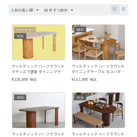
人気の高い順
48 件ずつ表示
このページはW160cmの販売
NEW
ベストセラー
ページです。
NEW
ハーフラウンド レッドオーク
ウィルティック ハーフラウンド
ウィルティック ハーフラウンド
マティエラ塗装 ダイニングテー
ダイニングテーブル ヨコハギ無
ブル（レッドオーク脚）
垢（ レッドオーク）
¥
228,800
¥
152,900
税込
税込
NEW
NEW
ハーフラウンド ウォールナット
ウィルティック ハーフラウンド
ウィルティック ハーフラウンド