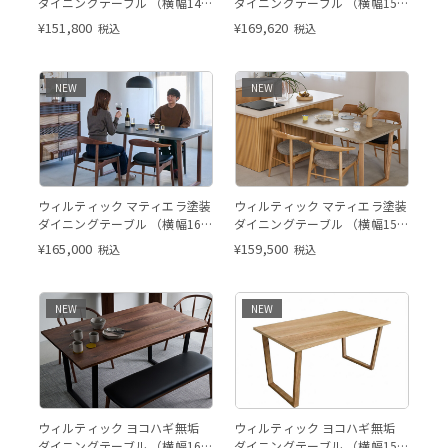
ダイニングテーブル （横幅140
ダイニングテーブル （横幅150
x 奥行80 cm） ウォールナット
x 奥行85 cm） ウォールナット
¥
151,800
¥
169,620
税込
税込
このペ
NEW
NEW
※このページはW160cmの販
このページはW150cmの販売
ウィルティック マティエラ塗装
ウィルティック マティエラ塗装
売ページです。
ページです。
ダイニングテーブル （横幅160
ダイニングテーブル （横幅150
x 奥行85 cm） DGY
x 奥行85 cm） BE
¥
165,000
¥
159,500
税込
税込
NEW
NEW
※こちらの画像はイメージ写真
※このページはW160cmの販
ウィルティック ヨコハギ無垢
ウィルティック ヨコハギ無垢
となります。※このページは
売ページです。
ダイニングテーブル （横幅160
ダイニングテーブル （横幅150