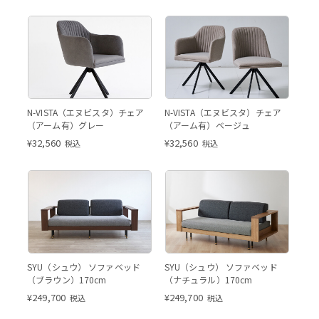
アーム有 グレー
アーム有（左）アーム無（右）
N-VISTA（エヌビスタ）チェア
N-VISTA（エヌビスタ）チェア
※ご覧いただいている商品ペー
（アーム有）グレー
（アーム有）ベージュ
ジはアーム有仕様となります。
¥
32,560
¥
32,560
税込
税込
SYU 190cm ブラウン
SYU 
SY
画像はSYU 190cm ブラウン
SYU 170cm ナチュラル
SYU（シュウ） ソファベッド
SYU（シュウ） ソファベッド
（ブラウン）170cm
（ナチュラル）170cm
¥
249,700
¥
249,700
税込
税込