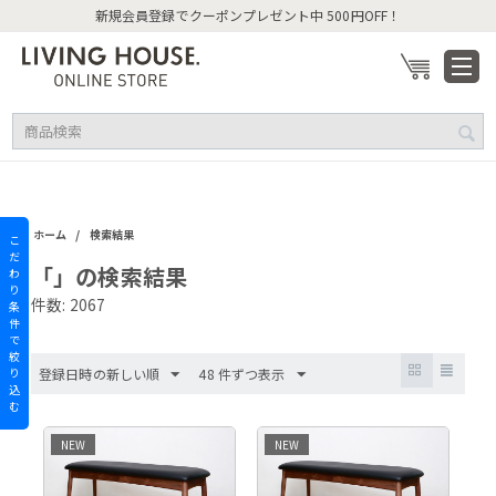
新規会員登録でクーポンプレゼント中 500円OFF！
/
ホーム
検索結果
こ
だ
「」の検索結果
わ
り
件数: 2067
条
件
で
絞
り
登録日時の新しい順
48 件ずつ表示
込
む
NEW
NEW