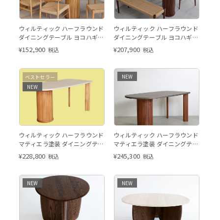
ハーフラウンド レッドオーク
ハーフラウンド ウォールナット
ウィルティック ハーフラウンド
ウィルティック ハーフラウンド
ダイニングテーブル ヨコハギ無
ダイニングテーブル ヨコハギ無
垢（ レッドオーク）
垢（ ウォールナット）
¥
152,900
¥
207,900
税込
税込
このページはW160cmの販売
NEW
ベストセラー
ページです。
NEW
ウィルティック ハーフラウンド
ウィルティック ハーフラウンド
マティエラ塗装 ダイニングテー
マティエラ塗装 ダイニングテー
ブル（レッドオーク脚）
ブル（ウォールナット脚）
¥
228,800
¥
245,300
税込
税込
NEW
NEW