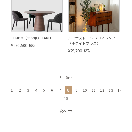
ウォールナット
ウ
ウォールナット
TEMPO（テンポ） TABLE
ルミナストーン フロアランプ
（ホワイトブラス）
¥
170,500
税込
¥
29,700
税込
前へ
8
1
2
3
4
5
6
7
9
10
11
12
13
14
15
次へ