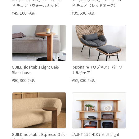
ド チェア（ウォールナット）
ド チェア（レッドオーク）
¥
45,100
¥
39,600
税込
税込
GUILD side table Light Oak-
Resonaire（リゾネア）パーソ
Black base
ナルチェア
¥
80,300
¥
52,800
税込
税込
Light Oak
GUILD side table Espresso Oak-
JAUNT 150 H107 shelf Light