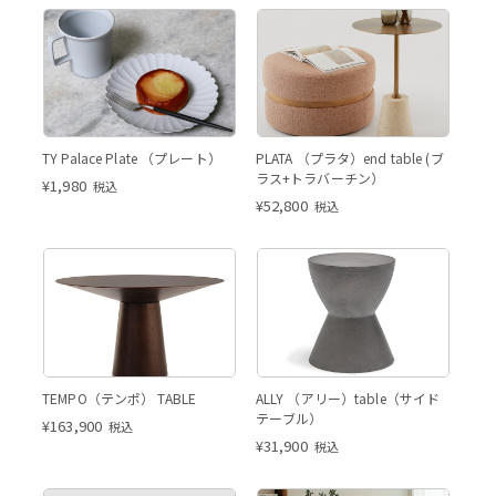
TY Palace Plate160 Gray
TY Pala
ブ
TY Palace Plate160 Gray
ブラス+トラバーチン
TY Palace Plate （プレート）
PLATA （プラタ）end table (ブ
ラス+トラバーチン）
¥
1,980
税込
¥
52,800
税込
ブラウンオーク
TEMPO（テンポ） TABLE
ALLY （アリー）table（サイド
テーブル）
¥
163,900
税込
¥
31,900
税込