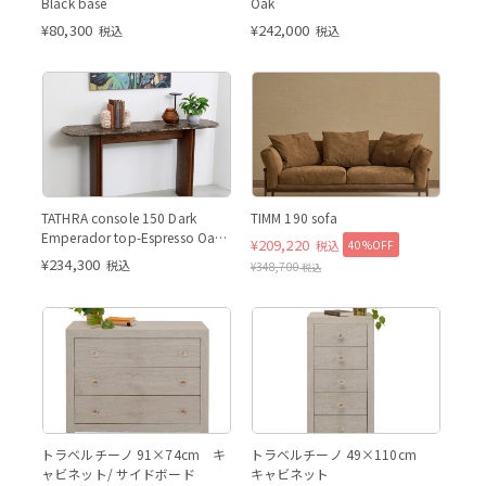
Black base
Oak
¥
80,300
¥
242,000
税込
税込
Espres
Espresso Oak - 0006
TATHRA console 150 Dark
TIMM 190 sofa
BAYOU (付属クッションは3
Emperador top-Espresso Oak
¥
209,220
40%OFF
税込
つ)
leg
¥
234,300
税込
¥
348,700
税込
トラベルチーノ 91×74cm キ
トラベルチーノ 49×110cm
ャビネット/ サイドボード
キャビネット