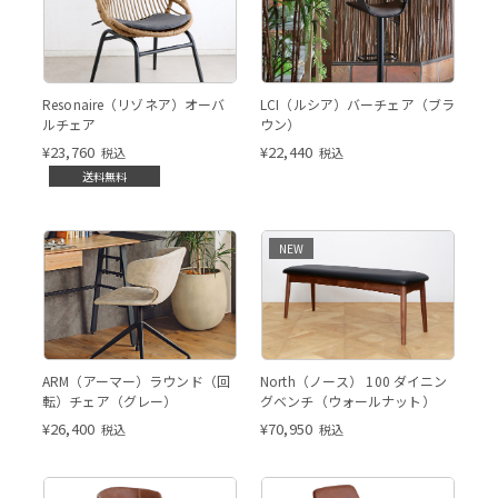
ブラウン
Resonaire（リゾネア）オーバ
LCI（ルシア）バーチェア（ブラ
ルチェア
ウン）
¥
23,760
¥
22,440
税込
税込
送料無料
グレー
NEW
グレー
North ダイニングベンチ（ウ
ARM（アーマー）ラウンド（回
North（ノース） 100 ダイニン
ォールナット）
転）チェア（グレー）
グベンチ（ウォールナット）
¥
26,400
¥
70,950
税込
税込
キャメル