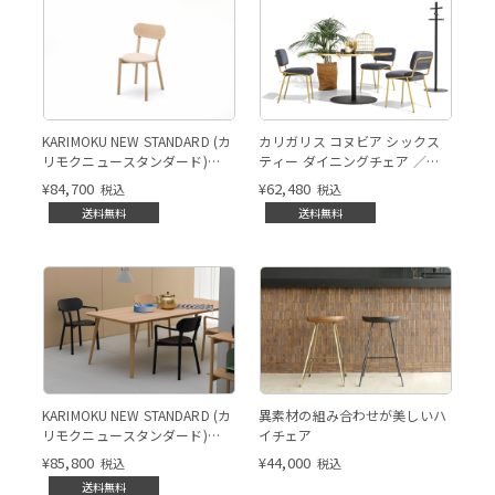
KARIMOKU NEW STANDARD (カ
カリガリス コヌビア シックス
リモクニュースタンダード)
ティー ダイニングチェア ／
CASTOR（キャストール）チェ
Calligaris connubia SIXTY
¥
84,700
¥
62,480
税込
税込
ア プラス パッド
Dining chair[CB2138]
送料無料
送料無料
KARIMOKU NEW STANDARD (カ
異素材の組み合わせが美しいハ
リモクニュースタンダード)
イチェア
CASTOR（キャストール）アー
¥
85,800
¥
44,000
税込
税込
ムチェア プラス
送料無料