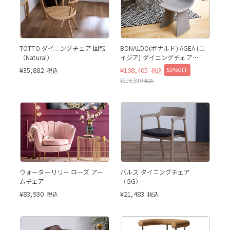
Natural
TOTTO ダイニングチェア 回転
BONALDO(ボナルド) AGEA (エ
（Natural）
イジア) ダイニングチェア
(EB46)
¥
35,882
¥
108,405
50%OFF
税込
税込
¥
216,810
税込
GG
ウォーターリリー ローズ アー
バルス ダイニングチェア
ムチェア
（GG）
¥
83,930
¥
21,483
税込
税込