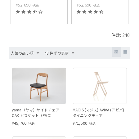
¥
52,690
¥
52,690
税込
税込
件数: 240
人気の高い順
48 件ずつ表示
エクリュ ウレタン塗装
エクリ
エクリュ ウレタン塗装
yama（ヤマ）サイドチェア
MAGIS (マジス) AVIVA (アビバ)
OAK ビスケット（PVC）
ダイニングチェア
¥
45,760
¥
71,500
税込
税込