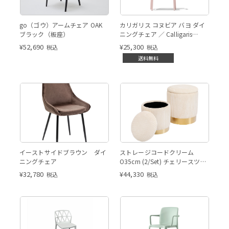
go（ゴウ）アームチェア OAK
カリガリス コヌビア バヨ ダイ
ブラック（板座）
ニングチェア ／ Calligaris
BAYO Dining chair[CB2119]
¥
52,690
¥
25,300
税込
税込
P2L
送料無料
イーストサイドブラウン ダイ
ストレージコードクリーム
ニングチェア
O35cm (2/Set) チェリースツー
ル
¥
32,780
¥
44,330
税込
税込