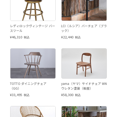
ブラック
レディロックヴィンテージ バー
LCI（ルシア）バーチェア（ブラ
スツール
ック）
¥
46,310
¥
22,440
税込
税込
GG
GG
TOTTO ダイニングチェア
yama（ヤマ）サイドチェア WN
（GG）
ウレタン塗装（板座）
¥
33,495
¥
58,300
税込
税込