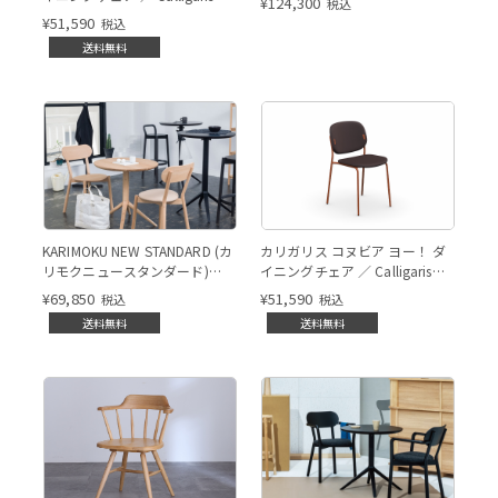
¥
124,300
税込
YO! Dining chair[CB1986-N]
¥
51,590
税込
送料無料
KARIMOKU NEW STANDARD (カ
カリガリス コヌビア ヨー！ ダ
リモクニュースタンダード)
イニングチェア ／ Calligaris
CASTOR（キャストール）チェ
YO! Dining chair[CB1986-N]
¥
69,850
¥
51,590
税込
税込
ア プラス
送料無料
送料無料
Natural