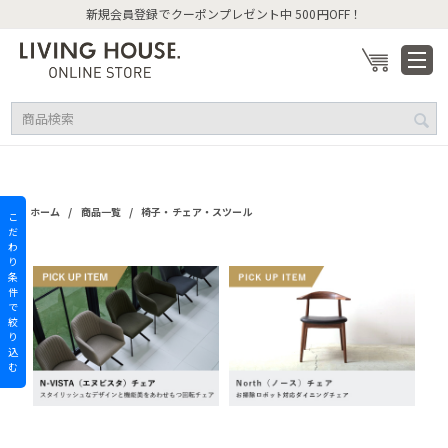
新規会員登録でクーポンプレゼント中 500円OFF！
/
/
ホーム
商品一覧
椅子・チェア・スツール
こ
だ
わ
り
条
件
で
絞
り
込
む