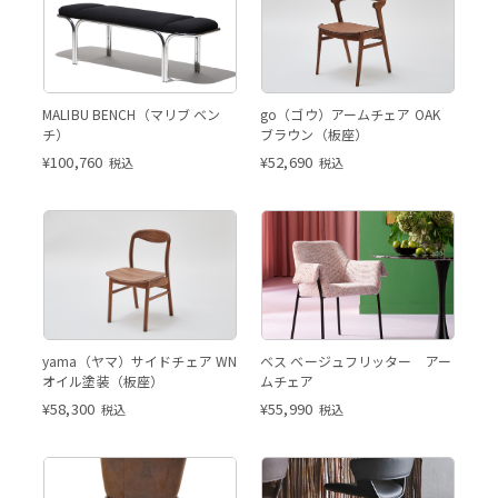
MALIBU BENCH（マリブ ベン
go（ゴウ）アームチェア OAK
チ）
ブラウン（板座）
¥
100,760
¥
52,690
税込
税込
yama（ヤマ）サイドチェア WN
ベス ベージュフリッター アー
オイル塗装（板座）
ムチェア
¥
58,300
¥
55,990
税込
税込