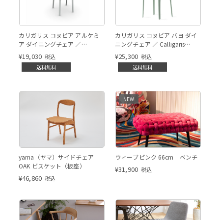
カリガリス コヌビア アルケミ
カリガリス コヌビア バヨ ダイ
ア ダイニングチェア ／
ニングチェア ／ Calligaris
Calligaris connubia Alchemia
BAYO Dining chair[CB2119]
¥
19,030
¥
25,300
税込
税込
Dining chair[CB1056] P94
P8L
送料無料
送料無料
NEW
画像はOAKウレタンビスケット
yama（ヤマ）サイドチェア
ウィーブピンク 66cm ベンチ
色です
OAK ビスケット（板座）
¥
31,900
税込
¥
46,860
税込