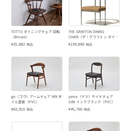
Brown
TOTTO ダイニングチェア 回転
THE GRAFTON DINING
（Brown）
CHAIR（ザ・グラフトン ダイニ
ングチェア／レザー）
¥
35,882
¥
109,890
税込
税込
go（ゴウ）アームチェア WN オ
yama（ヤマ）サイドチェア
イル塗装（PVC）
OAK インクブラック（PVC）
¥
63,910
¥
45,760
税込
税込