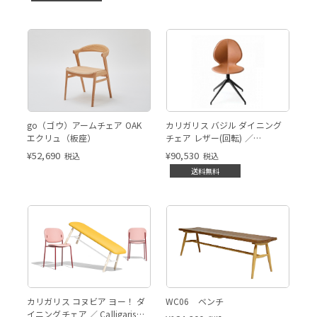
go（ゴウ）アームチェア OAK
カリガリス バジル ダイニング
エクリュ（板座）
チェア レザー(回転) ／
Calligaris BASIL Dining
¥
52,690
¥
90,530
税込
税込
chair[CS1856 180]
送料無料
カリガリス コヌビア ヨー！ ダ
WC06 ベンチ
イニングチェア ／ Calligaris