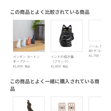
この商品とよく比較されている商品
ノーム カラーA 
RD デコオブジ
¥
1,760
税込
ペンギン カートン
インドの招き猫
オープナー
（ブラック）
¥
1,650
¥
1,650
税込
税込
この商品とよく一緒に購入されている商
品