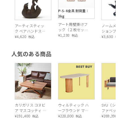
P-S-6金具 耐荷重：
3kg
アート用壁掛けフ
アーティスティッ
ノームメディ
ック（２枚セッ
ク ベアハンドスタ
ションブラッ
ト）耐荷重：3kg
¥
1,238
税込
ンド オブジェ
¥
4,620
ールド デコフ
¥
3,630
税込
税込
ア
人気のある商品
カリガリス コヌビ
ウィルティック ハ
SYU（シュウ）
ア マスコッティ 伸
ーフラウンド マテ
ファベッド（
長・昇降式テーブ
¥
191,400
ィエラ塗装 ダイニ
¥
228,800
ュラル）190c
¥
269,390
税込
税込
税込
ル ／ Calligaris
ングテーブル（レ
connubia
ッドオーク脚）