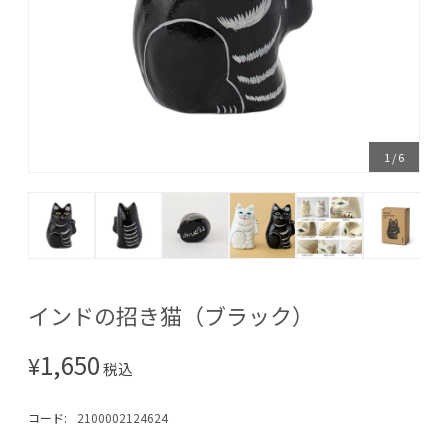
1
/
6
インドの招き猫（ブラック）
1,650
¥
税込
コード:
2100002124624