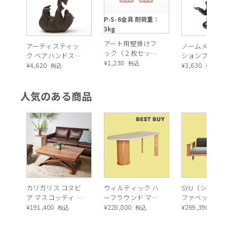
P-S-6金具 耐荷重：
3kg
アート用壁掛けフ
アーティスティッ
ノームメディ
ック（２枚セッ
ク ベアハンドスタ
ションブラッ
ト）耐荷重：3kg
¥
1,238
税込
ンド オブジェ
¥
4,620
ールド デコフ
¥
3,630
税込
税込
ア
人気のある商品
カリガリス コヌビ
ウィルティック ハ
SYU（シュウ）
ア マスコッティ 伸
ーフラウンド マテ
ファベッド（
長・昇降式テーブ
¥
191,400
ィエラ塗装 ダイニ
¥
228,800
ュラル）190c
¥
269,390
税込
税込
税込
ル ／ Calligaris
ングテーブル（レ
connubia
ッドオーク脚）