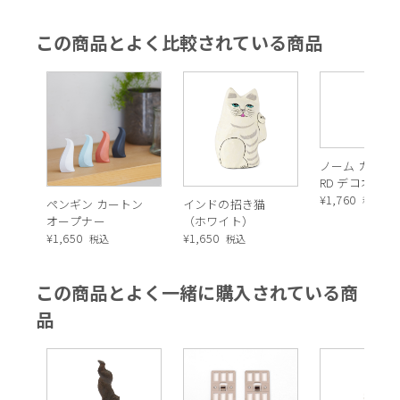
この商品とよく比較されている商品
ノーム カラーA 
RD デコオブジ
¥
1,760
税込
ペンギン カートン
インドの招き猫
オープナー
（ホワイト）
¥
1,650
¥
1,650
税込
税込
この商品とよく一緒に購入されている商
品