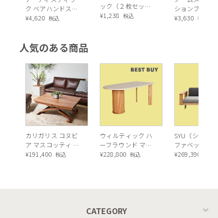
ック（２枚セッ
ク ベアハンドスタ
ションブラッ
ト）耐荷重：3kg
¥
1,238
税込
ンド オブジェ
¥
4,620
ールド デコフ
¥
3,630
税込
税込
ア
人気のある商品
カリガリス コヌビ
ウィルティック ハ
SYU（シュウ）
ア マスコッティ 伸
ーフラウンド マテ
ファベッド（
長・昇降式テーブ
¥
191,400
ィエラ塗装 ダイニ
¥
228,800
ュラル）190c
¥
269,390
税込
税込
税込
ル ／ Calligaris
ングテーブル（レ
connubia
ッドオーク脚）
MASCOTTE[CB490]
P201
CATEGORY