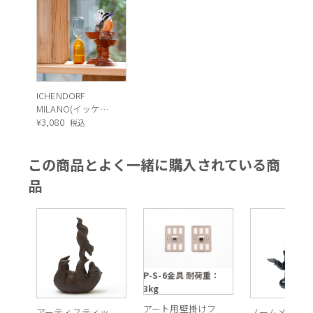
ICHENDORF
MILANO(イッケン
ドルフ ミラノ)
¥
3,080
税込
TIMES 砂時計 5分
スモーク/アンバー
この商品とよく一緒に購入されている商
品
P-S-6金具 耐荷重：
3kg
アート用壁掛けフ
アーティスティッ
ノームメディ