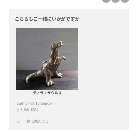
こちらもご一緒にいかがですか
ティラノサウルス
Earthy Pot Tyrannosaurus (アーシー ポット ティラノサウルス) (BE)
(
¥
3,608
税込)
一緒に購入する
+
−