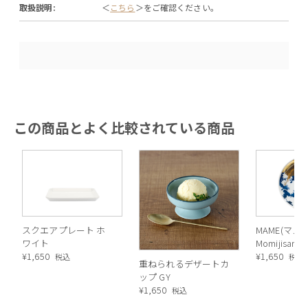
取扱説明:
＜
こちら
＞をご確認ください。
この商品とよく比較されている商品
スクエアプレート ホ
MAME(マメ)
ワイト
Momijisar
¥
1,650
ラ）
¥
1,650
税込
税込
重ねられるデザートカ
ップ GY
¥
1,650
税込