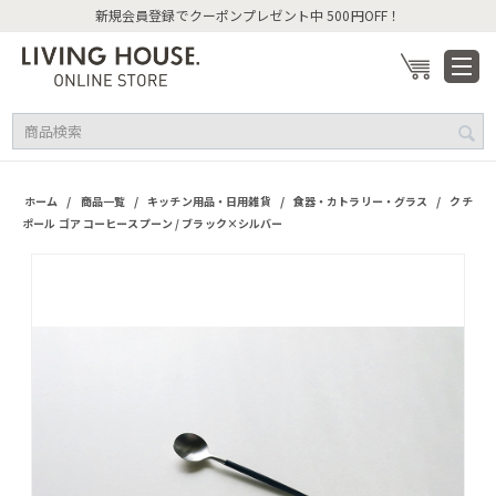
新規会員登録でクーポンプレゼント中 500円OFF！
/
/
/
/
ホーム
商品一覧
キッチン用品・日用雑貨
食器・カトラリー・グラス
クチ
ポール ゴア コーヒースプーン / ブラック×シルバー