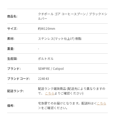
クチポール ゴア コーヒースプーン / ブラック×シ
商品名:
ルバー
サイズ:
約W120mm
素材:
ステンレス(マット仕上げ) 樹脂
重量:
-
生産国:
ポルトガル
ブランド:
SEMPRE / Cutipol
ブランドコード:
224043
配送ランク雑貨商品 (配送先により異なりますの
配送ランク:
で、
こちら
よりご確認ください)
宅急便でのお届けとなります。配送料は＜
こちら
備考:
＞をご確認ください。