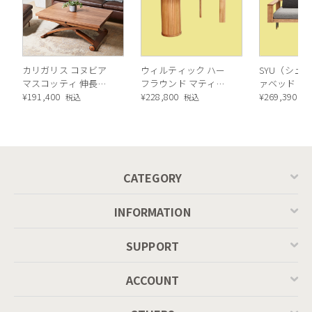
カリガリス コヌビア
ウィルティック ハー
SYU（シュウ
マスコッティ 伸長・
フラウンド マティエ
ァベッド（
昇降式テーブル ／
¥
191,400
ラ塗装 ダイニングテ
¥
228,800
ル）190cm
¥
269,390
税込
税込
税
Calligaris connubia
ーブル（レッドオーク
MASCOTTE[CB490]
脚）
P201
CATEGORY
INFORMATION
SUPPORT
ACCOUNT