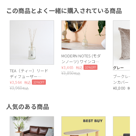
この商品とよく一緒に購入されている商品
MODERN NOTES (モダ
ンノーツ) ワインコレ
クション ディフュー
¥
3,465
10%OFF
グレー
税込
TEA（ティー）リード
¥
3,850
ザー レギュラー
税込
ディフューザー
ブークレー 
CHAMPAGNE（シャン
（White tea）
¥
3,564
ンカバー（
10%OFF
税込
パン）
¥
3,960
50×50cm
¥
8,800
税込
税込
人気のある商品