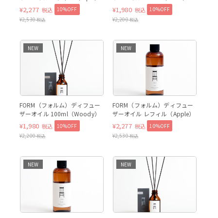
¥
2,277
¥
1,980
10%OFF
10%OFF
税込
税込
¥
2,530
¥
2,200
税込
税込
NEW
NEW
FORM（フォルム）ディフュー
FORM（フォルム）ディフュー
ザーオイル 100ml（Woody）
ザーオイル レフィル（Apple）
¥
1,980
¥
2,277
10%OFF
10%OFF
税込
税込
¥
2,200
¥
2,530
税込
税込
NEW
NEW