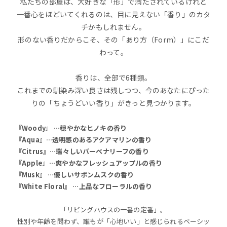
私たちの部屋は、大好きな「形」で満たされているけれど
一番心をほどいてくれるのは、目に見えない「香り」のカタ
チかもしれません。
形のない香りだからこそ、その「あり方（Form）」にこだ
わって。
香りは、全部で6種類。
これまでの馴染み深い良さは残しつつ、今のあなたにぴった
りの「ちょうどいい香り」がきっと見つかります。
『Woody』 …穏やかなヒノキの香り
『Aqua』…透明感のあるアクアマリンの香り
『Citrus』…瑞々しいバーベナリーフの香り
『Apple』…爽やかなフレッシュアップルの香り
『Musk』 …優しいサボンムスクの香り
『White Floral』 …上品なフローラルの香り
「リビングハウスの一番の定番」。
性別や年齢を問わず、誰もが「心地いい」と感じられるベーシッ