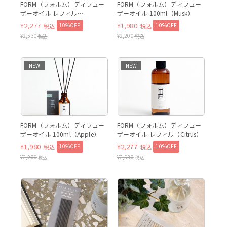
FORM（フォルム）ディフュー
FORM（フォルム）ディフュー
ザーオイル レフィル
ザーオイル 100ml（Musk）
（Woody）
¥
2,277
¥
1,980
10%OFF
10%OFF
税込
税込
¥
2,530
¥
2,200
税込
税込
NEW
NEW
FORM（フォルム）ディフュー
FORM（フォルム）ディフュー
ザーオイル 100ml（Apple）
ザーオイル レフィル（Citrus）
¥
1,980
¥
2,277
10%OFF
10%OFF
税込
税込
¥
2,200
¥
2,530
税込
税込
Charcoal
C