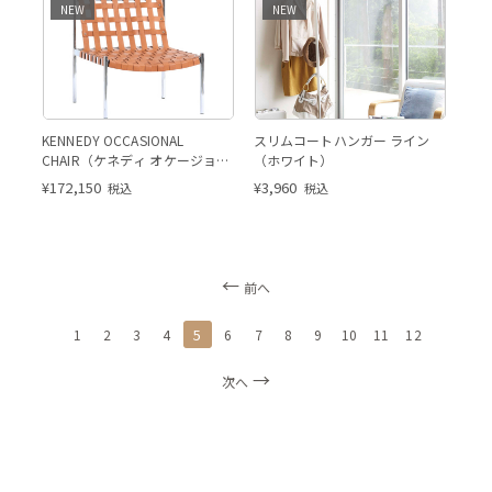
NEW
NEW
KENNEDY OCCASIONAL
スリムコートハンガー ライン
CHAIR（ケネディ オケージョナ
（ホワイト）
ルチェア）
¥
172,150
¥
3,960
税込
税込
前へ
5
1
2
3
4
6
7
8
9
10
11
12
次へ