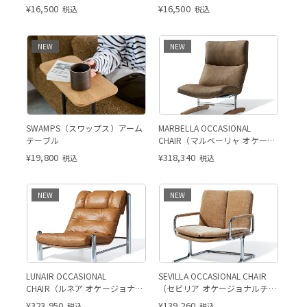
¥
16,500
¥
16,500
税込
税込
NEW
NEW
SWAMPS（スワップス）アーム
MARBELLA OCCASIONAL
テーブル
CHAIR（マルベーリャ オケージ
ョナルチェア）
¥
19,800
¥
318,340
税込
税込
NEW
NEW
LUNAIR OCCASIONAL
SEVILLA OCCASIONAL CHAIR
CHAIR（ルネア オケージョナル
（セビリア オケージョナルチェ
チェア）
ア）
¥
323,950
¥
139,260
税込
税込