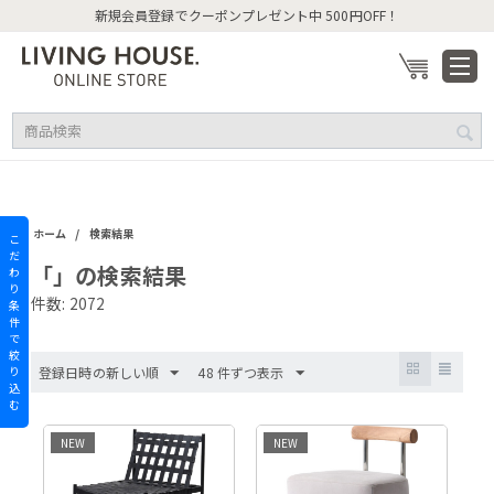
新規会員登録でクーポンプレゼント中 500円OFF！
/
ホーム
検索結果
こ
だ
「」の検索結果
わ
り
件数: 2072
条
件
で
絞
り
登録日時の新しい順
48 件ずつ表示
込
む
NEW
NEW