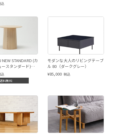
税込
U NEW STANDARD (カ
モダンな大人のリビングテーブ
ュースタンダード)
ル 80（ダークグレー）
WOOD PLAIN テーブ
¥
85,000
税込
税込
送料無料