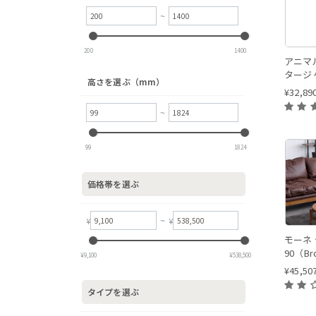
~
200
1400
アニマ
タージ
高さを選ぶ（mm）
¥
32,89
~
99
1824
価格帯を選ぶ
~
¥
¥
モーネ
90（Br
‎¥
9,100
‎¥
538,500
¥
45,50
タイプを選ぶ