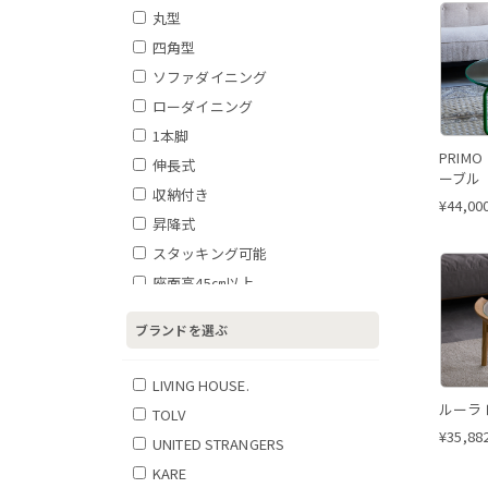
丸型
四角型
ソファダイニング
ローダイニング
1本脚
PRI
伸長式
ーブル
収納付き
¥
44,00
昇降式
スタッキング可能
座面高45㎝以上
折りたたみ可能
ブランドを選ぶ
肘あり
肘なし
LIVING HOUSE.
ロータイプ
ルーラ
TOLV
動物モチーフ
¥
35,88
UNITED STRANGERS
自然・植物モチーフ
KARE