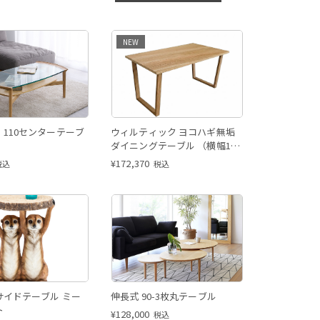
NEW
110センターテーブ
ウィルティック ヨコハギ無垢
ダイニングテーブル （横幅150
x 奥行85 cm） ホワイトオーク
¥
172,370
税込
税込
サイドテーブル ミー
伸長式 90-3枚丸テーブル
ト
¥
128,000
税込