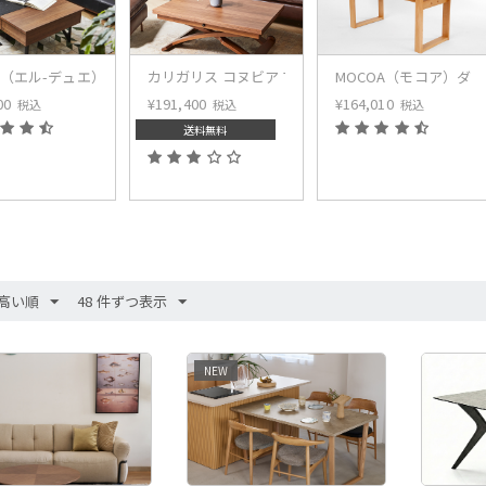
UE（エル-デュエ）ローテーブル
カリガリス コヌビア マスコッティ 伸長・昇降式テーブル ／ Call
MOCOA（モコア）ダ
00
¥
191,400
¥
164,010
税込
税込
税込
送料無料
高い順
48 件ずつ表示
NEW