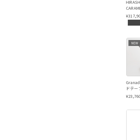
HIRA
CARA
ニット
¥
317,9
NEW
Gran
ドテー
ト）
¥
23,76