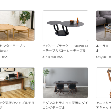
 センターテーブル
ビバリーブラック 133x80cm ロ
ルーラⅡ 
tural）
ーテーブル/コーヒーテーブル
ル
7
¥
158,400
¥
59,983
税込
税込
ック天板のシンプルモダ
モダンなセラミック天板のダイ
アニマル
ク
ニングテーブル
アキャッ