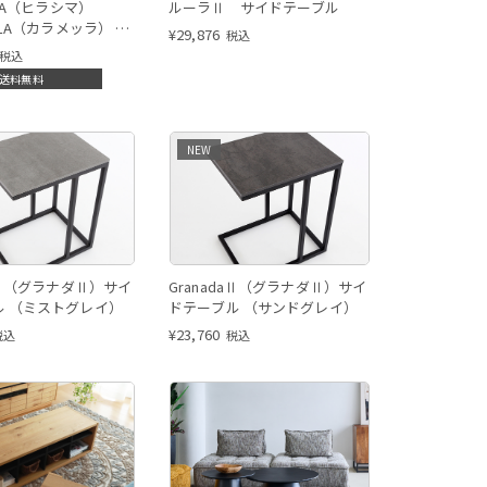
IMA（ヒラシマ）
ルーラⅡ サイドテーブル
LLA（カラメッラ） リ
¥
29,876
税込
ーブル
税込
送料無料
NEW
daⅡ（グラナダⅡ）サイ
GranadaⅡ（グラナダⅡ）サイ
ル （ミストグレイ）
ドテーブル （サンドグレイ）
¥
23,760
税込
税込