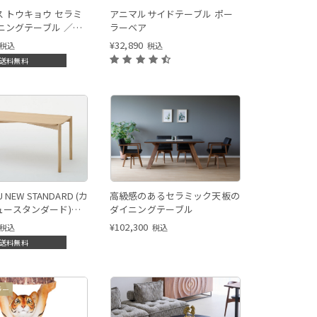
 トウキョウ セラミ
アニマルサイドテーブル ポー
ニングテーブル ／
ラーベア
s TOKYO ceramic
¥
32,890
税込
税込
ble[CS18-FR] P5C
送料無料
U NEW STANDARD (カ
高級感のあるセラミック天板の
ュースタンダード)
ダイニングテーブル
Rダイニングテーブル
¥
102,300
税込
税込
送料無料
ラー