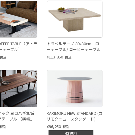
OFFEE TABLE（アトモ
トラベルチーノ 80x80cm ロ
ヒーテーブル）
ーテーブル/ コーヒーテーブル
¥
113,850
税込
税込
ィック ヨコハギ無垢
KARIMOKU NEW STANDARD (カ
テーブル （横幅160
リモクニュースタンダード)
 cm） ウォールナット
COLOUR WOODローテーブル
¥
96,250
税込
税込
送料無料