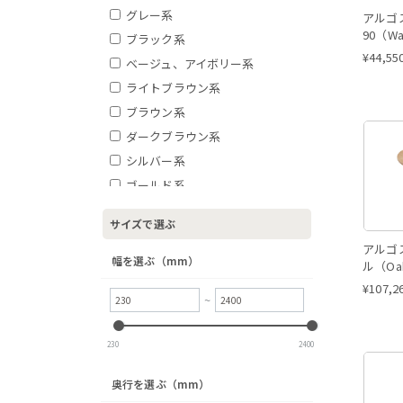
グレー系
アルゴ
90（Wa
ブラック系
¥
44,55
ベージュ、アイボリー系
ライトブラウン系
ブラウン系
ダークブラウン系
シルバー系
ゴールド系
イエロー系
サイズで選ぶ
オレンジ系
アルゴ
グリーン系
幅を選ぶ（mm）
ル（Oa
ブルー系
¥
107,2
~
レッド系
ピンク系
230
2400
奥行を選ぶ（mm）