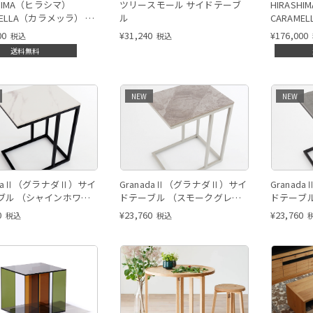
SHIMA（ヒラシマ）
ツリースモール サイドテーブ
HIRASH
MELLA（カラメッラ） ユ
ル
CARAME
デスク
ビングテ
00
¥
31,240
¥
176,000
税込
税込
送料無料
NEW
NEW
adaⅡ（グラナダⅡ）サイ
GranadaⅡ（グラナダⅡ）サイ
Grana
ブル （シャインホワイ
ドテーブル （スモークグレ
ドテーブ
イ）
0
¥
23,760
¥
23,760
税込
税込