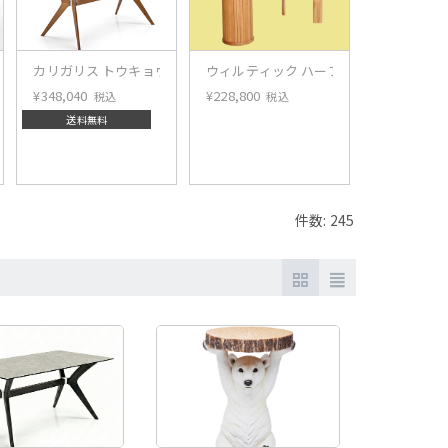
igaris connubia MASCOTTE[CB490] P201
イニングテーブル
カリガリス トウキョウ セラミック ダイニングテーブル ／ Calligaris TOKYO cer
ウィルティック ハーフラウンド マティ
COMOD
¥
348,040
¥
228,800
¥
86,900
税込
税込
税
送料無料
件数: 245