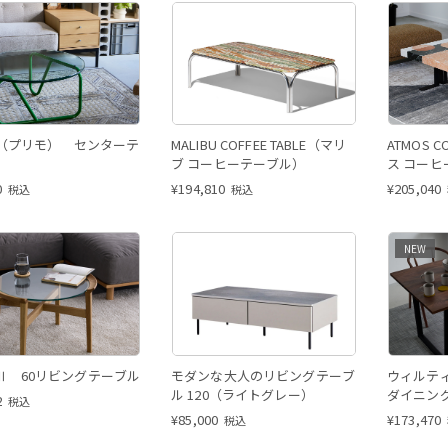
MO（プリモ） センターテ
MALIBU COFFEE TABLE（マリ
ATMOS C
ブ コーヒーテーブル）
ス コー
0
¥
194,810
¥
205,040
税込
税込
NEW
Ⅱ 60リビングテーブル
モダンな大人のリビングテーブ
ウィルテ
ル 120（ライトグレー）
ダイニング
2
税込
x 奥行85
¥
85,000
¥
173,470
税込