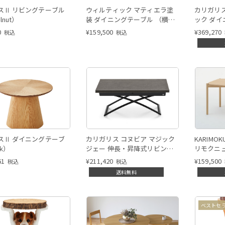
スⅡ リビングテーブル
ウィルティック マティエラ塗
カリガリス
lnut）
装 ダイニングテーブル （横幅
ック ダイ
150 x 奥行85 cm） BE
Calligari
0
¥
159,500
¥
369,270
税込
税込
Dining ta
スⅡ ダイニングテーブ
カリガリス コヌビア マジック
KARIMOK
k）
ジェー 伸長・昇降式リビング
リモクニ
テーブル ／ Calligaris connubia
CASTO
61
¥
211,420
¥
159,500
税込
税込
MAGIC-J Table [CB5041-A]
送料無料
P15/P11E
ベストセ