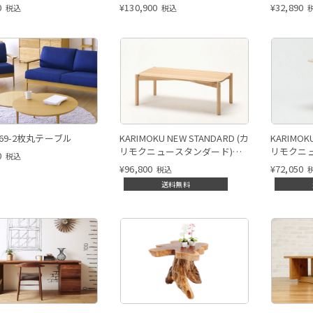
0
¥
130,900
¥
32,890
税込
税込
69-2枚丸テーブル
KARIMOKU NEW STANDARD (カ
KARIMOK
リモクニュースタンダード)
リモクニ
0
税込
CASTORローテーブル
COLOUR 
¥
96,800
¥
72,050
税込
ル
送料無料