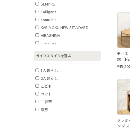
SEMPRE
Calligaris
connubia
KARIMOKU NEW STANDARD
HIRASHIMA
LaForma
MAGIS
モーネ
ライフスタイルを選ぶ
90（Na
¥
45,50
1人暮らし
2人暮らし
こども
ペット
二世帯
家族
セラミ
ン デス