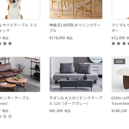
ルサイドテーブル ミス
伸長式105円形ダイニングテー
アニマル
ャック
ブル
ガー
0
¥
178,000
¥
32,890
税込
税込
NEW
 センターテーブル
モダンな大人のリビングテーブ
EDEN coff
own）
ル 120（ダークグレー）
Travertin
leg
7
¥
85,000
¥
188,100
税込
税込