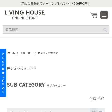
新規会員登録でクーポンプレゼント中 500円OFF！
/
/
ホーム
☆メーカー
センプレデザイン
こ
だ
わ
り
値引き不可ブランド
条
件
で
絞
SUB CATEGORY
り
サブカテゴリー
込
む
件数: 234