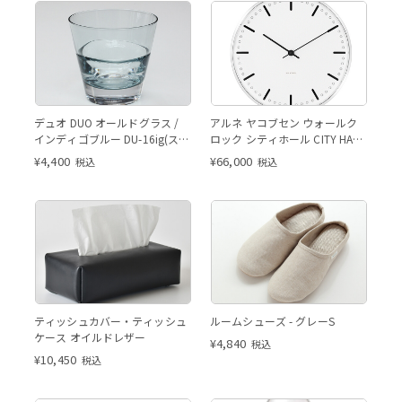
デュオ DUO オールドグラス /
アルネ ヤコブセン ウォールク
インディゴブルー DU-16ig(スガ
ロック シティホール CITY HALL
ハラ・sghr)
/ φ29cm ホワイト 43641
¥
4,400
¥
66,000
税込
税込
ティッシュカバー・ティッシュ
ルームシューズ - グレーS
ケース オイルドレザー
¥
4,840
税込
¥
10,450
税込