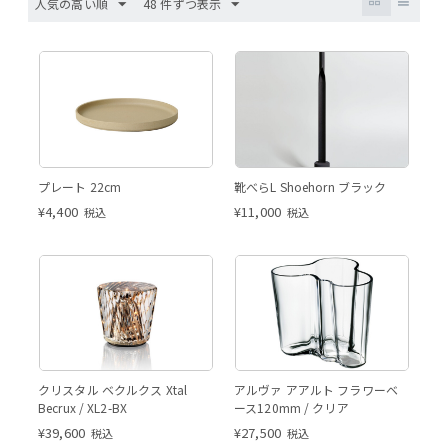
人気の高い順
48 件ずつ表示
プレート 22cm
靴べらL Shoehorn ブラック
¥
4,400
¥
11,000
税込
税込
クリスタル ベクルクス Xtal
アルヴァ アアルト フラワーベ
Becrux / XL2-BX
ース120mm / クリア
¥
39,600
¥
27,500
税込
税込