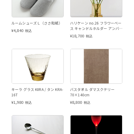
ルームシューズＬ（ささ和紙）
ハリケーン no.26 フラワーベー
ス キャンドルホルダー アンバ
¥
4,840
税込
ー
¥
18,700
税込
キーラ グラス KIIRA / タン KRA-
バスタオル ダマスクテリー
16T
70×140cm
¥
1,980
¥
8,800
税込
税込