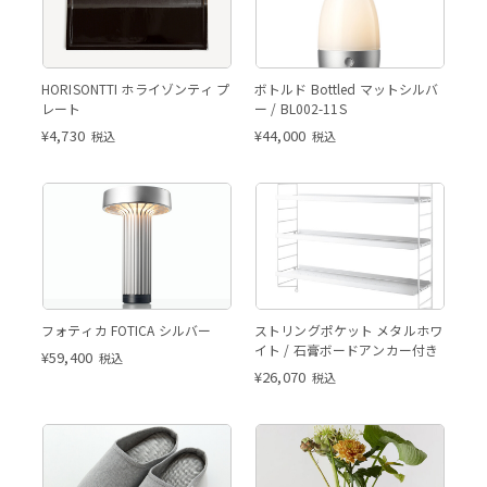
HORISONTTI ホライゾンティ プ
ボトルド Bottled マットシルバ
レート
ー / BL002-11S
¥
4,730
¥
44,000
税込
税込
フォティカ FOTICA シルバー
ストリングポケット メタルホワ
イト / 石膏ボードアンカー付き
¥
59,400
税込
¥
26,070
税込