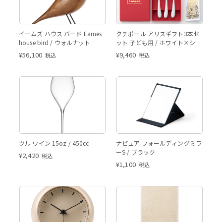
イームズ ハウス バード Eames
クチポール アリスギフト3本セ
house bird / ウォルナット
ット 子ども用 / ホワイト×シル
バー
¥
56,100
¥
9,460
税込
税込
ツル ワイン 15oz / 450cc
ナピュア フォールディングミラ
ーS / ブラック
¥
2,420
税込
¥
1,100
税込