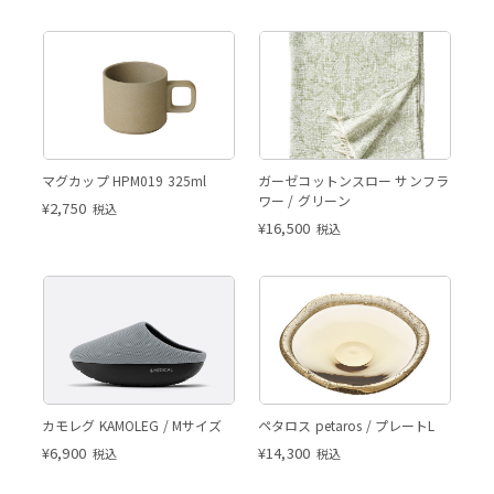
マグカップ HPM019 325ml
ガーゼコットンスロー サンフラ
ワー / グリーン
¥
2,750
税込
¥
16,500
税込
カモレグ KAMOLEG / Mサイズ
ペタロス petaros / プレートL
¥
6,900
¥
14,300
税込
税込