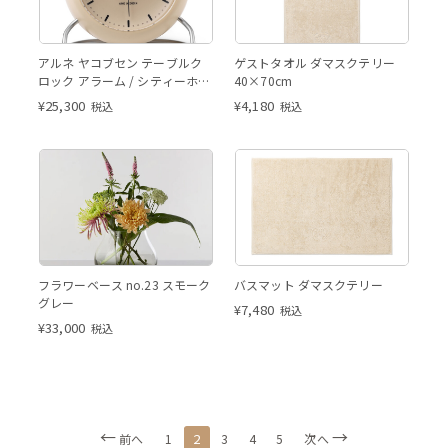
アルネ ヤコブセン テーブルク
ゲストタオル ダマスクテリー
ロック アラーム / シティーホー
40×70cm
ル
¥
25,300
¥
4,180
税込
税込
フラワーベース no.23 スモーク
バスマット ダマスクテリー
グレー
¥
7,480
税込
¥
33,000
税込
2
前へ
1
3
4
5
次へ