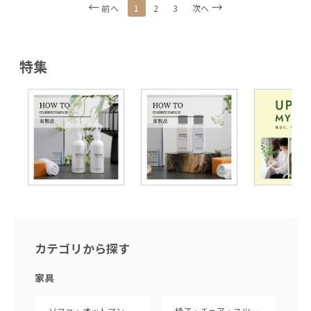
1
前へ
2
3
次へ
特集
カテゴリから探す
家具
ソファ・オットマン
椅子・チェア・スツー