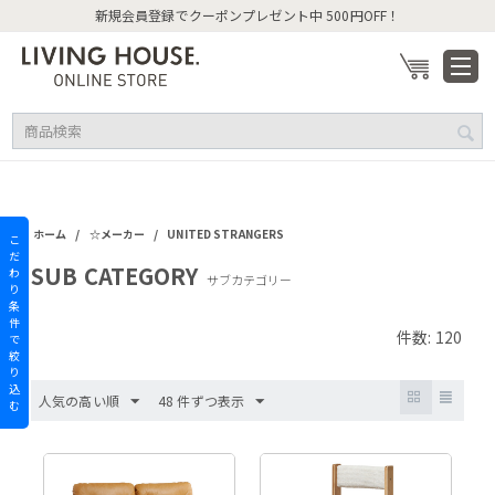
新規会員登録でクーポンプレゼント中 500円OFF！
/
/
ホーム
☆メーカー
UNITED STRANGERS
こ
だ
SUB CATEGORY
わ
サブカテゴリー
り
条
件
件数: 120
で
絞
り
込
人気の高い順
48 件ずつ表示
む