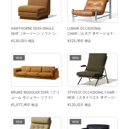
HAWTHORNE SOFA SINGLE
LUNAIR OCCASIONAL
SEAT（ホーソーン ソファ シン
CHAIR（ルネア オケージョナル
グル シート）
チェア）
¥
120,010
¥
323,950
税込
税込
NEW
NEW
BRUME MODULAR SOFA（ブリ
STYVEST OCCASIONAL CHAIR -
ューム モジュラー ソファ）
NEW（スタイベスト オケージョ
ナルチェア）
¥
1,077,450
¥
120,010
税込
税込
NEW
NEW