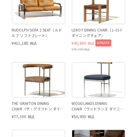
RUDOLPH SOFA 2 SEAT（ルド
LEROY DINING CHAIR（レロイ
ルフ ソファ 2シート）
ダイニングチェア）
¥
411,180
¥
46,860
40%OFF
税込
税込
¥
78,100
税込
THE GRAFTON DINING
WOODLANDS DINING
CHAIR（ザ・グラフトン ダイニ
CHAIR（ウッドランズ ダイニン
ングチェア／ファブリック）
グチェア）
¥
77,330
¥
50,930
税込
税込