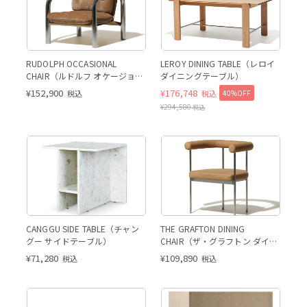
RUDOLPH OCCASIONAL
LEROY DINING TABLE（レロイ
CHAIR（ルドルフ オケージョナ
ダイニングテーブル）
ルチェア）
¥
152,900
¥
176,748
40%OFF
税込
税込
¥
294,580
税込
CANGGU SIDE TABLE（チャン
THE GRAFTON DINING
グー サイドテーブル）
CHAIR（ザ・グラフトン ダイニ
ングチェア／レザー）
¥
71,280
¥
109,890
税込
税込