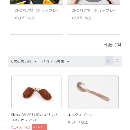
CHOPLATE（チョップレート）（BLACK）26cm
CHOPLATE（チョップレート）（G
¥
3,850
¥
2,970
税込
税込
件数: 334
人気の高い順
48 件ずつ表示
ベージュ
Skips! BM AF54 暖かスリッパ
エッグスプーン
（M / オレンジ）
¥
1,430
税込
¥
1,463
30%OFF
税込