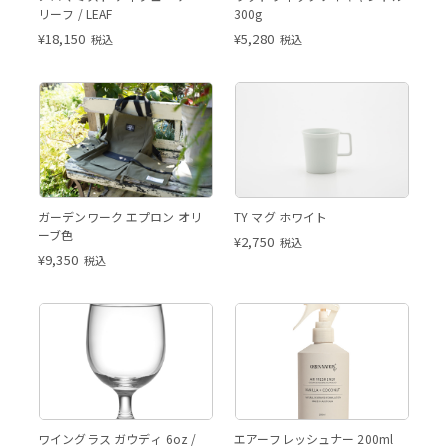
リーフ / LEAF
300g
¥
18,150
¥
5,280
税込
税込
ホワイト
ガーデンワーク エプロン オリ
TY マグ ホワイト
ーブ色
¥
2,750
税込
¥
9,350
税込
ワイングラス ガウディ 6oz /
エアーフレッシュナー 200ml