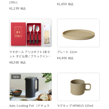
190cc
¥
1,650
税込
¥
1,199
税込
クチポール アリスギフト3本セ
プレート 22cm
ット 子ども用 / ブラック×シル
¥
4,400
税込
バー
¥
8,580
税込
NEW
Auto Cooking Pot （ナチュラ
マグカップ HPM019 325ml