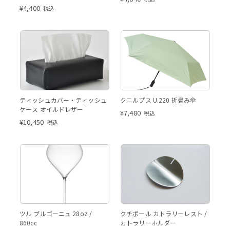
ハラ・sghr)
¥
4,400
税込
ティッシュカバー・ティッシュ
クニルプス U.220 折畳み傘
ケース オイルドレザー
¥
7,480
税込
¥
10,450
税込
ツル ブルゴーニュ 28oz /
クチポール カトラリーレスト /
860cc
カトラリーホルダー