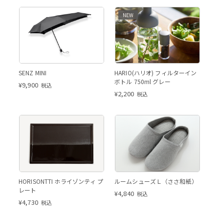
NEW
SENZ MINI
HARIO(ハリオ) フィルターイン
ボトル 750ml グレー
¥
9,900
税込
¥
2,200
税込
HORISONTTI ホライゾンティ プ
ルームシューズＬ（ささ和紙）
レート
¥
4,840
税込
¥
4,730
税込