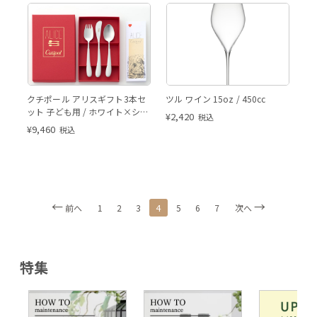
クチポール アリスギフト3本セ
ツル ワイン 15oz / 450cc
ット 子ども用 / ホワイト×シル
¥
2,420
税込
バー
¥
9,460
税込
4
前へ
1
2
3
5
6
7
次へ
特集