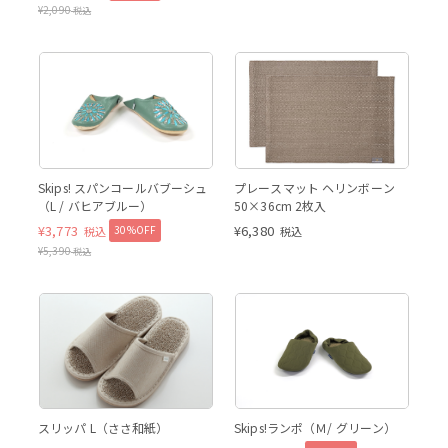
¥
2,090
税込
Skips! スパンコールバブーシュ
プレースマット ヘリンボーン
（L / バヒアブルー）
50×36cm 2枚入
¥
3,773
¥
6,380
30%OFF
税込
税込
¥
5,390
税込
スリッパ L（ささ和紙）
Skips!ランポ（Ｍ/ グリーン）