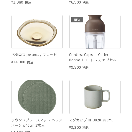
¥
1,980
¥
6,900
税込
税込
NEW
ペタロス petaros / プレートL
Cordless Capsule Cutter
Bonne（コードレス カプセルカ
¥
14,300
税込
ッターボンヌ ） モカブラウン
¥
9,900
税込
ラウンドプレースマット ヘリン
マグカップ HPB020 385ml
ボーン φ40cm 2枚入
¥
3,300
税込