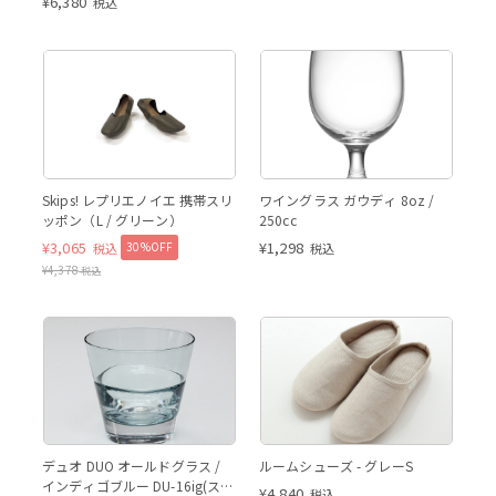
¥
6,380
税込
Skips! レプリエノイエ 携帯スリ
ワイングラス ガウディ 8oz /
ッポン（L / グリーン）
250cc
¥
3,065
¥
1,298
30%OFF
税込
税込
¥
4,378
税込
デュオ DUO オールドグラス /
ルームシューズ - グレーS
インディゴブルー DU-16ig(スガ
¥
4,840
税込