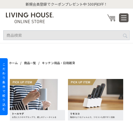
新規会員登録でクーポンプレゼント中 500円OFF！
/
/
ホーム
商品一覧
キッチン用品・日用雑貨
こ
だ
わ
り
条
件
で
絞
り
込
む