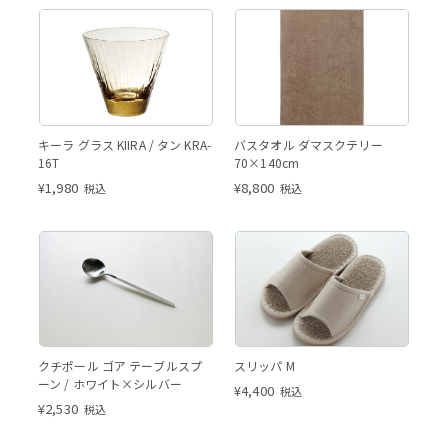
キーラ グラス KIIRA / タン KRA-
バスタオル ダマスクテリー
16T
70×140cm
¥
1,980
¥
8,800
税込
税込
クチポール ゴア テーブルスプ
スリッパ M
ーン / ホワイト×シルバー
¥
4,400
税込
¥
2,530
税込