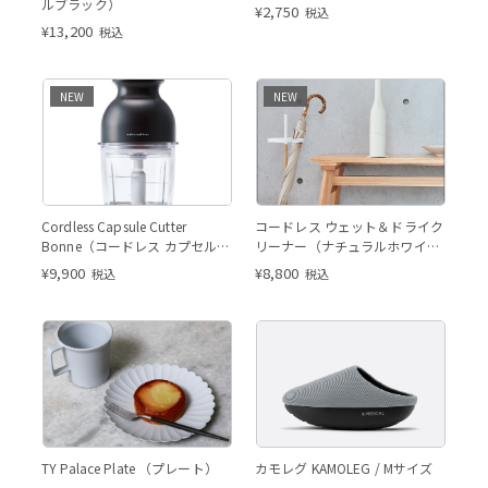
ルブラック）
¥
2,750
税込
¥
13,200
税込
NEW
NEW
Cordless Capsule Cutter
コードレス ウェット＆ドライク
Bonne（コードレス カプセルカ
リーナー（ナチュラルホワイ
ッターボンヌ ） ナチュラルブ
ト）
¥
9,900
¥
8,800
税込
税込
ラック
TY Palace Plate160 Gray
TY Pala
TY Palace Plate160 Gray
TY Palace Plate （プレート）
カモレグ KAMOLEG / Mサイズ