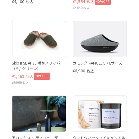
¥
4,400
¥
1,584
40%OFF
税込
税込
¥
2,640
税込
Skips! SL AF35 暖かスリッパ
カモレグ KAMOLEG / Lサイズ
（M / グリーン）
¥
6,900
税込
¥
1,463
30%OFF
税込
¥
2,090
税込
アロマミスト ディフューザー
ウッドウィックソイキャンドル